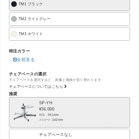
TM1 ブラック
TM2 ライトグレー
TM3 ホワイト
特注カラー
全部見る
チェアベースの選択
チェアベースを選択すると、画像と価格が切り替わります
チェアベースについてはこちら
推奨
SP-YH
¥
36,000
341
mm
初高：
142
mm
ストローク：
チェアべースなし